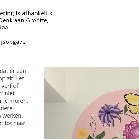
ring is afhankelijk
 Denk aan Grootte,
iaal.
ijsopgave
dat er een
 zit. Let
 verf of
f niet.
uine muren,
ndere
an werken.
 tot haar