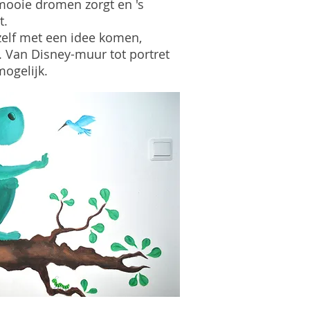
mooie dromen zorgt en 's
t.
 zelf met een idee komen,
. Van Disney-muur tot portret
mogelijk.