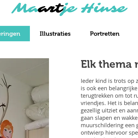
Ma
a
rt
je Hinse
eringen
Illustraties
Portretten
Elk thema 
Ieder kind is trots op 
is ook een belangrijke
terugtrekken om tot r
vriendjes. Het is bela
gezellig uitziet en a
gaan slapen en wakker
muurschildering een g
ontwierp hiervoor spe